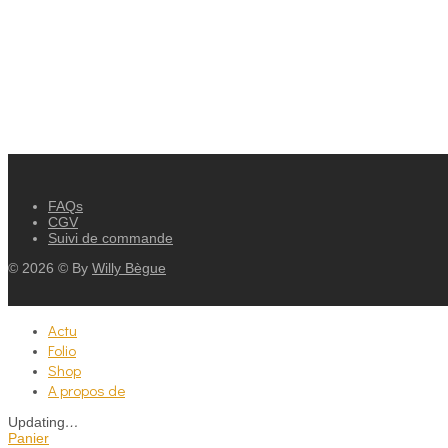
FAQs
CGV
Suivi de commande
©
2026
© By
Willy Bègue
Actu
Folio
Shop
A propos de
Updating
…
Panier