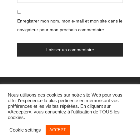
Enregistrer mon nom, mon e-mail et mon site dans le
navigateur pour mon prochain commentaire.
FAQs
Nous utilisons des cookies sur notre site Web pour vous
offrir l'expérience la plus pertinente en mémorisant vos
CGV
préférences et les visites répétées. En cliquant sur
«Accepter», vous consentez à l'utilisation de TOUS les
Suivi de commande
cookies.
Cookie settings
ACCEPT
©
2026
© By
Willy Bègue