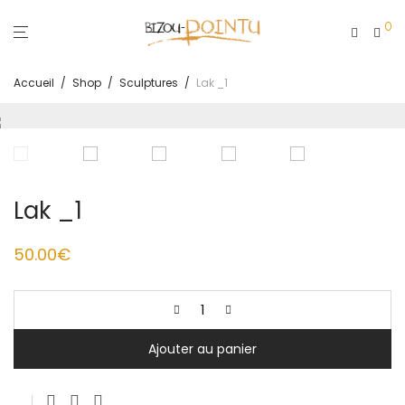
0
Accueil
/
Shop
/
Sculptures
/
Lak _1
Lak _1
50.00
€
Ajouter au panier