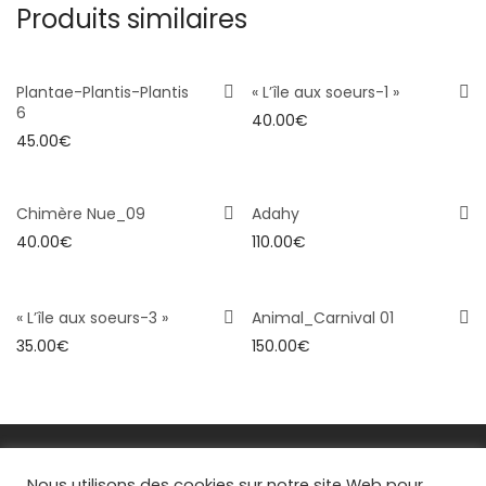
Produits similaires
Plantae-Plantis-Plantis
« L’île aux soeurs-1 »
6
40.00
€
45.00
€
Chimère Nue_09
Adahy
40.00
€
110.00
€
« L’île aux soeurs-3 »
Animal_Carnival 01
35.00
€
150.00
€
FAQs
Nous utilisons des cookies sur notre site Web pour