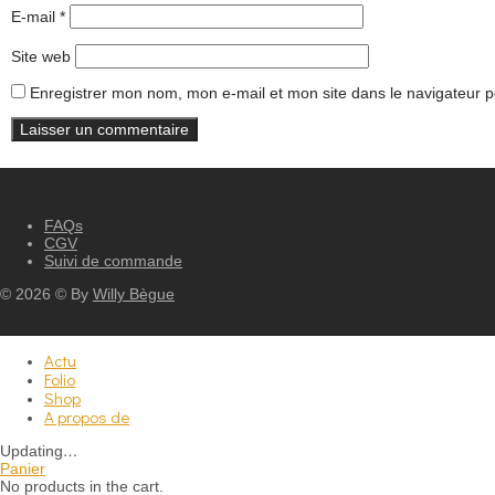
E-mail
*
Site web
Enregistrer mon nom, mon e-mail et mon site dans le navigateur
FAQs
CGV
Suivi de commande
©
2026
© By
Willy Bègue
Actu
Folio
Shop
A propos de
Updating
…
Panier
No products in the cart.