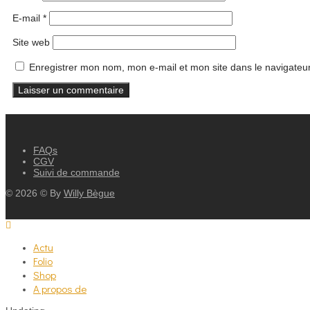
E-mail
*
Site web
Enregistrer mon nom, mon e-mail et mon site dans le navigate
FAQs
CGV
Suivi de commande
©
2026
© By
Willy Bègue
Actu
Folio
Shop
A propos de