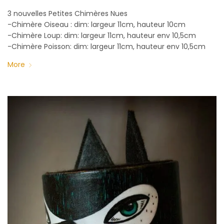
3 nouvelles Petites Chimères Nues
-Chimère Oiseau : dim: largeur 11cm, hauteur 10cm
-Chimère Loup: dim: largeur 11cm, hauteur env 10,5cm
-Chimère Poisson: dim: largeur 11cm, hauteur env 10,5cm
More