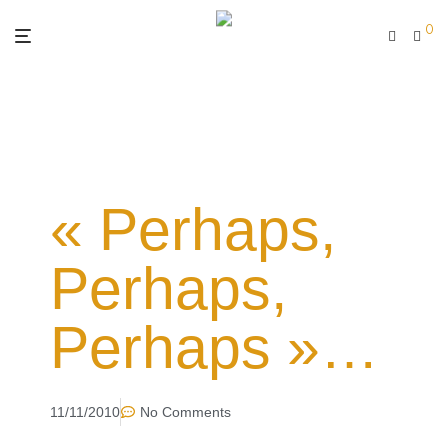
0
« Perhaps,
Perhaps,
Perhaps »…
11/11/2010
No Comments