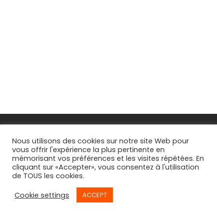
FAQs
Nous utilisons des cookies sur notre site Web pour
vous offrir l'expérience la plus pertinente en
CGV
mémorisant vos préférences et les visites répétées. En
cliquant sur «Accepter», vous consentez à l'utilisation
Suivi de commande
de TOUS les cookies.
Cookie settings
ACCEPT
©
2026
© By
Willy Bègue