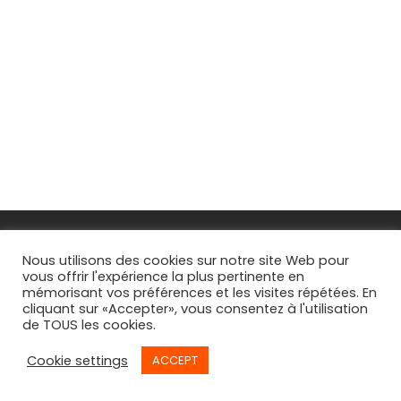
FAQs
Nous utilisons des cookies sur notre site Web pour
vous offrir l'expérience la plus pertinente en
CGV
mémorisant vos préférences et les visites répétées. En
cliquant sur «Accepter», vous consentez à l'utilisation
Suivi de commande
de TOUS les cookies.
Cookie settings
ACCEPT
©
2026
© By
Willy Bègue