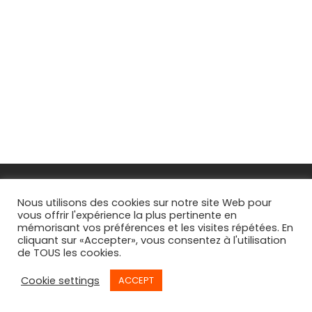
FAQs
Nous utilisons des cookies sur notre site Web pour
vous offrir l'expérience la plus pertinente en
CGV
mémorisant vos préférences et les visites répétées. En
cliquant sur «Accepter», vous consentez à l'utilisation
Suivi de commande
de TOUS les cookies.
Cookie settings
ACCEPT
©
2026
© By
Willy Bègue