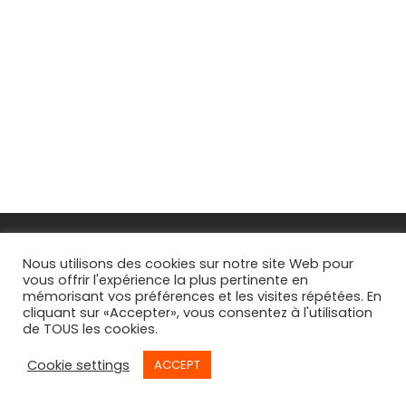
FAQs
Nous utilisons des cookies sur notre site Web pour
vous offrir l'expérience la plus pertinente en
CGV
mémorisant vos préférences et les visites répétées. En
cliquant sur «Accepter», vous consentez à l'utilisation
Suivi de commande
de TOUS les cookies.
Cookie settings
ACCEPT
©
2026
© By
Willy Bègue