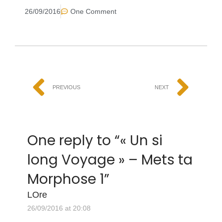
26/09/2016
One Comment
PREVIOUS
NEXT
One reply to “
« Un si
long Voyage » – Mets ta
Morphose 1
”
LOre
26/09/2016 at 20:08