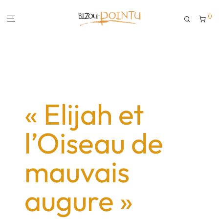
0
« Elijah et
l’Oiseau de
mauvais
augure »